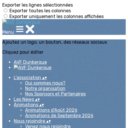
Exporter les lignes sélectionnées
Exporter toutes les colonnes
Exporter uniquement les colonnes affichées
Menu
Ajoutez un logo, un bouton, des réseaux sociaux
Cliquez pour éditer
AVF Dunkerque
L'association
▴
▾
Qui sommes nous?
Notre organisation
Nos Sponsors et Partenaires
Les News
▴
▾
Animations
▴
▾
Animations d'Août 2026
Animations de Septembre 2026
Nous rejoindre
▴
▾
Venez nous rejoindre