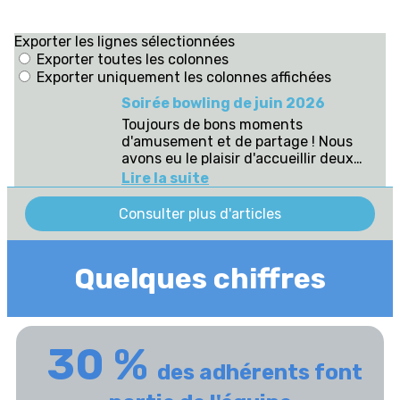
Quelques chiffres
30 %
des adhérents font