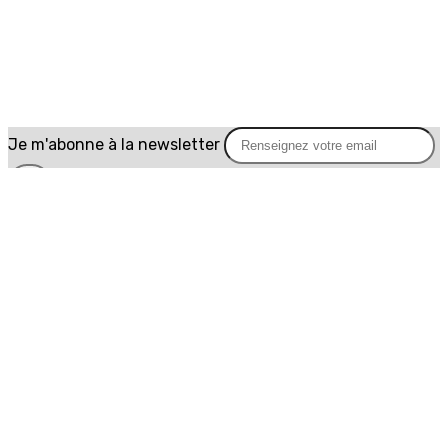
Je m'abonne à la newsletter
OK
Plan du site
Licences
Mentions légales
CGUV
Paramétrer vos cookies
Se connecter
Propulsé par AssoConnect, le logiciel des
associations