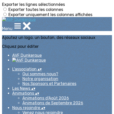
Exporter les lignes sélectionnées
Exporter toutes les colonnes
Exporter uniquement les colonnes affichées
Menu
Ajoutez un logo, un bouton, des réseaux sociaux
Cliquez pour éditer
AVF Dunkerque
L'association
▴
▾
Qui sommes nous?
Notre organisation
Nos Sponsors et Partenaires
Les News
▴
▾
Animations
▴
▾
Animations d'Août 2026
Animations de Septembre 2026
Nous rejoindre
▴
▾
Venez nous rejoindre