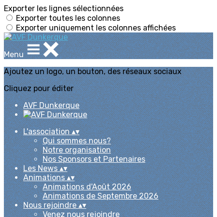
Exporter les lignes sélectionnées
Exporter toutes les colonnes
Exporter uniquement les colonnes affichées
Menu
Ajoutez un logo, un bouton, des réseaux sociaux
Cliquez pour éditer
AVF Dunkerque
L'association
▴
▾
Qui sommes nous?
Notre organisation
Nos Sponsors et Partenaires
Les News
▴
▾
Animations
▴
▾
Animations d'Août 2026
Animations de Septembre 2026
Nous rejoindre
▴
▾
Venez nous rejoindre