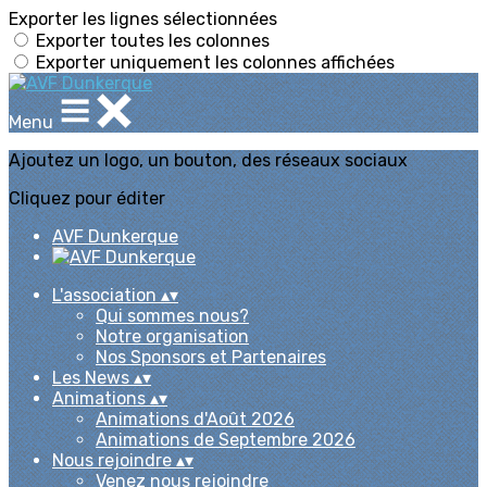
Exporter les lignes sélectionnées
Exporter toutes les colonnes
Exporter uniquement les colonnes affichées
Menu
Ajoutez un logo, un bouton, des réseaux sociaux
Cliquez pour éditer
AVF Dunkerque
L'association
▴
▾
Qui sommes nous?
Notre organisation
Nos Sponsors et Partenaires
Les News
▴
▾
Animations
▴
▾
Animations d'Août 2026
Animations de Septembre 2026
Nous rejoindre
▴
▾
Venez nous rejoindre