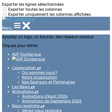
Exporter les lignes sélectionnées
Exporter toutes les colonnes
Exporter uniquement les colonnes affichées
Menu
Ajoutez un logo, un bouton, des réseaux sociaux
Cliquez pour éditer
AVF Dunkerque
L'association
▴
▾
Qui sommes nous?
Notre organisation
Nos Sponsors et Partenaires
Les News
▴
▾
Animations
▴
▾
Animations d'Août 2026
Animations de Septembre 2026
Nous rejoindre
▴
▾
Venez nous rejoindre