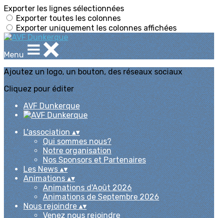
Exporter les lignes sélectionnées
Exporter toutes les colonnes
Exporter uniquement les colonnes affichées
Menu
Ajoutez un logo, un bouton, des réseaux sociaux
Cliquez pour éditer
AVF Dunkerque
L'association
▴
▾
Qui sommes nous?
Notre organisation
Nos Sponsors et Partenaires
Les News
▴
▾
Animations
▴
▾
Animations d'Août 2026
Animations de Septembre 2026
Nous rejoindre
▴
▾
Venez nous rejoindre