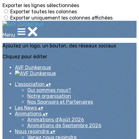
Exporter les lignes sélectionnées
Exporter toutes les colonnes
Exporter uniquement les colonnes affichées
Menu
Ajoutez un logo, un bouton, des réseaux sociaux
Cliquez pour éditer
AVF Dunkerque
L'association
▴
▾
Qui sommes nous?
Notre organisation
Nos Sponsors et Partenaires
Les News
▴
▾
Animations
▴
▾
Animations d'Août 2026
Animations de Septembre 2026
Nous rejoindre
▴
▾
Venez nous rejoindre