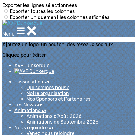
Exporter les lignes sélectionnées
Exporter toutes les colonnes
Exporter uniquement les colonnes affichées
Menu
Ajoutez un logo, un bouton, des réseaux sociaux
Cliquez pour éditer
AVF Dunkerque
L'association
▴
▾
Qui sommes nous?
Notre organisation
Nos Sponsors et Partenaires
Les News
▴
▾
Animations
▴
▾
Animations d'Août 2026
Animations de Septembre 2026
Nous rejoindre
▴
▾
Venez nous rejoindre