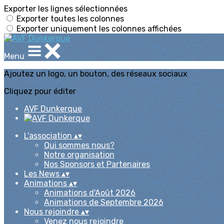
Exporter les lignes sélectionnées
Exporter toutes les colonnes
Exporter uniquement les colonnes affichées
Menu
Ajoutez un logo, un bouton, des réseaux sociaux
Cliquez pour éditer
AVF Dunkerque
L'association
▴
▾
Qui sommes nous?
Notre organisation
Nos Sponsors et Partenaires
Les News
▴
▾
Animations
▴
▾
Animations d'Août 2026
Animations de Septembre 2026
Nous rejoindre
▴
▾
Venez nous rejoindre