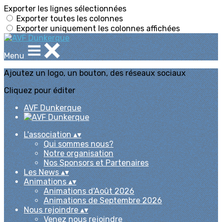
Exporter les lignes sélectionnées
Exporter toutes les colonnes
Exporter uniquement les colonnes affichées
Menu
Ajoutez un logo, un bouton, des réseaux sociaux
Cliquez pour éditer
AVF Dunkerque
L'association
▴
▾
Qui sommes nous?
Notre organisation
Nos Sponsors et Partenaires
Les News
▴
▾
Animations
▴
▾
Animations d'Août 2026
Animations de Septembre 2026
Nous rejoindre
▴
▾
Venez nous rejoindre