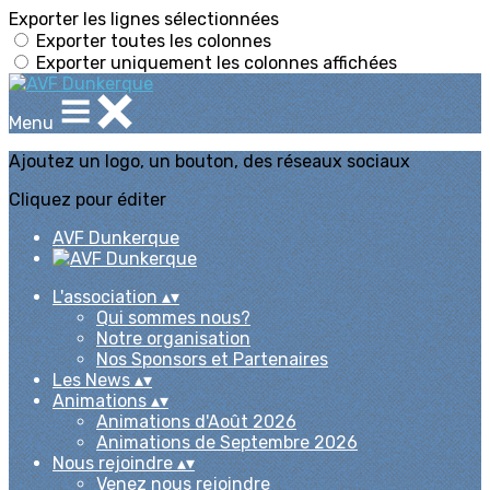
Exporter les lignes sélectionnées
Exporter toutes les colonnes
Exporter uniquement les colonnes affichées
Menu
Ajoutez un logo, un bouton, des réseaux sociaux
Cliquez pour éditer
AVF Dunkerque
L'association
▴
▾
Qui sommes nous?
Notre organisation
Nos Sponsors et Partenaires
Les News
▴
▾
Animations
▴
▾
Animations d'Août 2026
Animations de Septembre 2026
Nous rejoindre
▴
▾
Venez nous rejoindre