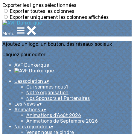
Exporter les lignes sélectionnées
Exporter toutes les colonnes
Exporter uniquement les colonnes affichées
Menu
Ajoutez un logo, un bouton, des réseaux sociaux
Cliquez pour éditer
AVF Dunkerque
L'association
▴
▾
Qui sommes nous?
Notre organisation
Nos Sponsors et Partenaires
Les News
▴
▾
Animations
▴
▾
Animations d'Août 2026
Animations de Septembre 2026
Nous rejoindre
▴
▾
Venez nous rejoindre