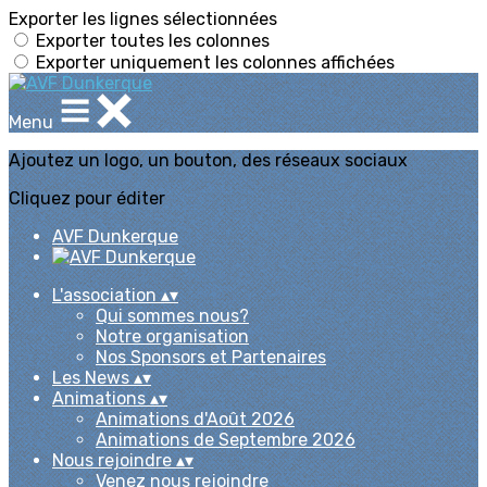
Exporter les lignes sélectionnées
Exporter toutes les colonnes
Exporter uniquement les colonnes affichées
Menu
Ajoutez un logo, un bouton, des réseaux sociaux
Cliquez pour éditer
AVF Dunkerque
L'association
▴
▾
Qui sommes nous?
Notre organisation
Nos Sponsors et Partenaires
Les News
▴
▾
Animations
▴
▾
Animations d'Août 2026
Animations de Septembre 2026
Nous rejoindre
▴
▾
Venez nous rejoindre