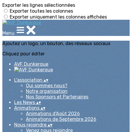
Exporter les lignes sélectionnées
Exporter toutes les colonnes
Exporter uniquement les colonnes affichées
Menu
Ajoutez un logo, un bouton, des réseaux sociaux
Cliquez pour éditer
AVF Dunkerque
L'association
▴
▾
Qui sommes nous?
Notre organisation
Nos Sponsors et Partenaires
Les News
▴
▾
Animations
▴
▾
Animations d'Août 2026
Animations de Septembre 2026
Nous rejoindre
▴
▾
Venez nous rejoindre