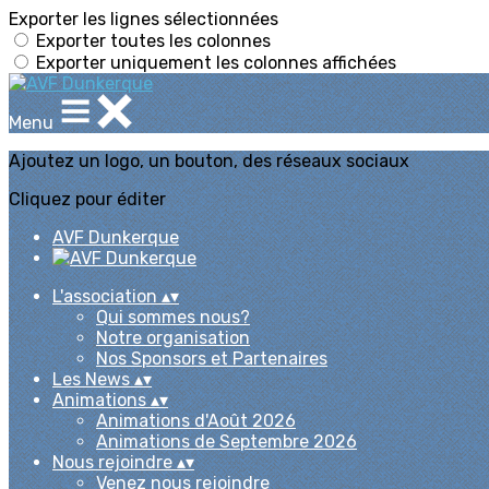
Exporter les lignes sélectionnées
Exporter toutes les colonnes
Exporter uniquement les colonnes affichées
Menu
Ajoutez un logo, un bouton, des réseaux sociaux
Cliquez pour éditer
AVF Dunkerque
L'association
▴
▾
Qui sommes nous?
Notre organisation
Nos Sponsors et Partenaires
Les News
▴
▾
Animations
▴
▾
Animations d'Août 2026
Animations de Septembre 2026
Nous rejoindre
▴
▾
Venez nous rejoindre