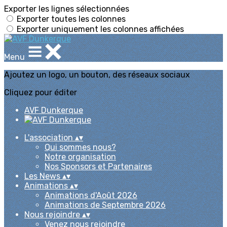
Exporter les lignes sélectionnées
Exporter toutes les colonnes
Exporter uniquement les colonnes affichées
Menu
Ajoutez un logo, un bouton, des réseaux sociaux
Cliquez pour éditer
AVF Dunkerque
L'association
▴
▾
Qui sommes nous?
Notre organisation
Nos Sponsors et Partenaires
Les News
▴
▾
Animations
▴
▾
Animations d'Août 2026
Animations de Septembre 2026
Nous rejoindre
▴
▾
Venez nous rejoindre