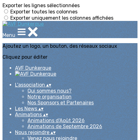
Exporter les lignes sélectionnées
Exporter toutes les colonnes
Exporter uniquement les colonnes affichées
Menu
Ajoutez un logo, un bouton, des réseaux sociaux
Cliquez pour éditer
AVF Dunkerque
L'association
▴
▾
Qui sommes nous?
Notre organisation
Nos Sponsors et Partenaires
Les News
▴
▾
Animations
▴
▾
Animations d'Août 2026
Animations de Septembre 2026
Nous rejoindre
▴
▾
Venez nous rejoindre