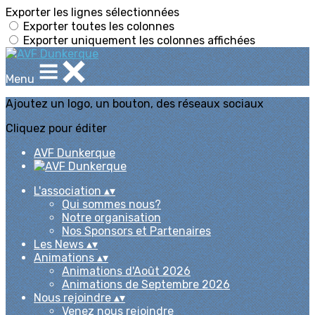
Exporter les lignes sélectionnées
Exporter toutes les colonnes
Exporter uniquement les colonnes affichées
Menu
Ajoutez un logo, un bouton, des réseaux sociaux
Cliquez pour éditer
AVF Dunkerque
L'association
▴
▾
Qui sommes nous?
Notre organisation
Nos Sponsors et Partenaires
Les News
▴
▾
Animations
▴
▾
Animations d'Août 2026
Animations de Septembre 2026
Nous rejoindre
▴
▾
Venez nous rejoindre