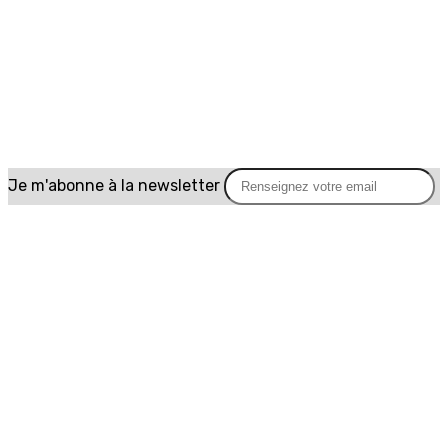
Je m'abonne à la newsletter
OK
Plan du site
Licences
Mentions légales
CGUV
Paramétrer vos cookies
Se connecter
Propulsé par AssoConnect, le logiciel des
associations